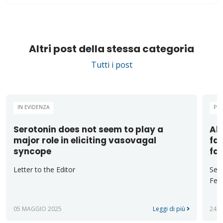
Altri post della stessa categoria
Tutti i post
IN EVIDENZA
PUB
Serotonin does not seem to play a
Alt
major role in eliciting vasovagal
fas
syncope
fa
Letter to the Editor
Sect
Ferr
05 MAGGIO 2025
Leggi di più
24 