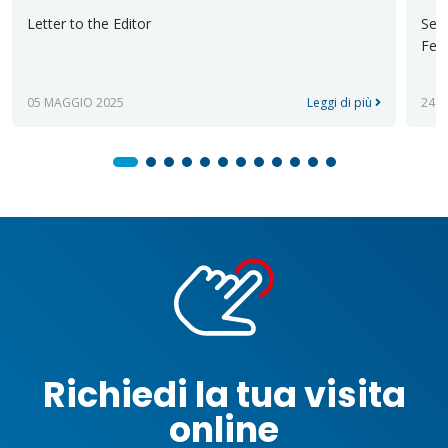
Letter to the Editor
Sect
Ferr
05 MAGGIO 2025
Leggi di più
24 
Richiedi la tua visita
online