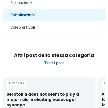
Formazione
Pubblicazioni
Video articoli
Altri post della stessa categoria
Tutti i post
IN EVIDENZA
PUB
Serotonin does not seem to play a
Alt
major role in eliciting vasovagal
fas
syncope
fa