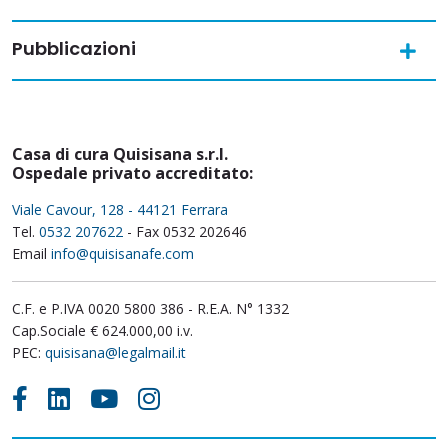
Pubblicazioni
Casa di cura Quisisana s.r.l.
Ospedale privato accreditato:
Viale Cavour, 128 - 44121 Ferrara
Tel.
0532 207622
- Fax 0532 202646
Email
info@quisisanafe.com
C.F. e P.IVA 0020 5800 386 - R.E.A. N° 1332
Cap.Sociale € 624.000,00 i.v.
PEC:
quisisana@legalmail.it