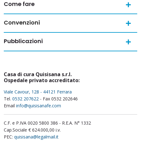
Come fare
Convenzioni
Pubblicazioni
Casa di cura Quisisana s.r.l.
Ospedale privato accreditato:
Viale Cavour, 128 - 44121 Ferrara
Tel.
0532 207622
- Fax 0532 202646
Email
info@quisisanafe.com
C.F. e P.IVA 0020 5800 386 - R.E.A. N° 1332
Cap.Sociale € 624.000,00 i.v.
PEC:
quisisana@legalmail.it