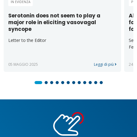
IN EVIDENZA
PUB
Serotonin does not seem to play a
Alt
major role in eliciting vasovagal
fas
syncope
fa
Letter to the Editor
Sect
Ferr
05 MAGGIO 2025
Leggi di più
24 