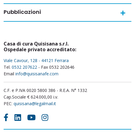
Pubblicazioni
Casa di cura Quisisana s.r.l.
Ospedale privato accreditato:
Viale Cavour, 128 - 44121 Ferrara
Tel.
0532 207622
- Fax 0532 202646
Email
info@quisisanafe.com
C.F. e P.IVA 0020 5800 386 - R.E.A. N° 1332
Cap.Sociale € 624.000,00 i.v.
PEC:
quisisana@legalmail.it