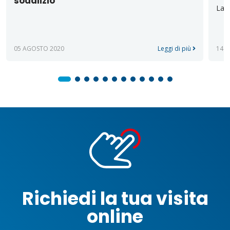
sodalizio
La d
05 AGOSTO 2020
Leggi di più
14 
Richiedi la tua visita
online