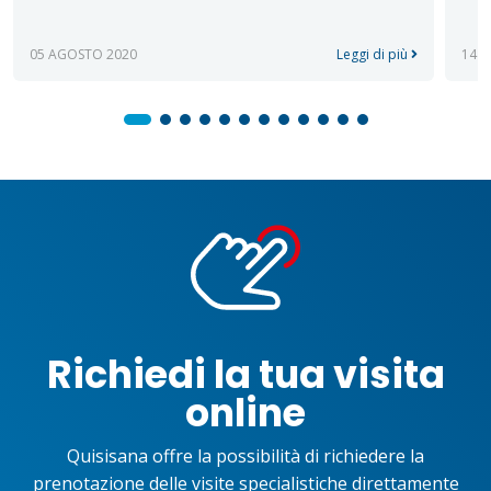
05 AGOSTO 2020
Leggi di più
14 
Richiedi la tua visita
online
Quisisana offre la possibilità di richiedere la
prenotazione delle visite specialistiche direttamente