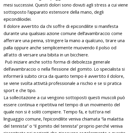
mesi successivi. Questi dolori sono dovuti agli stress a cui viene
sottoposto l’apparato estensore della mano, degli
epicondiloidei.
Il dolore avvertito da chi soffre di epicondilite si manifesta
durante una qualsiasi azione comune dell’avambraccio come
afferrare una penna, stringere la mano a qualcuno, tirare una
palla oppure anche semplicemente muovendo il polso od
all'atto di versare una bibita in un bicchiere.
Può iniziare anche sotto forma di debolezza generale
dell’avambraccio o nella flessione del gomito. Lo specialista si
informerà subito circa da quanto tempo è avvertito il dolore,
se viene svolta attività professionale a rischio e se si pratica
sport e che tipo.
La sollecitazione a cui vengono sottoposti questi muscoli può
essere continua e ripetitiva nel tempo di un movimento del
quale non si è soliti compiere. Tempo fa, e tutt’ora nel
linguaggio comune, l’epicondilite veniva chiamata “la malattia
del tennista” o “il gomito del tennista” proprio perché veniva
riscontrata nei pazienti che giocavano regolarmente a questo