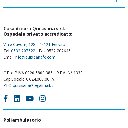
Casa di cura Quisisana s.r.l.
Ospedale privato accreditato:
Viale Cavour, 128 - 44121 Ferrara
Tel.
0532 207622
- Fax 0532 202646
Email
info@quisisanafe.com
C.F. e P.IVA 0020 5800 386 - R.E.A. N° 1332
Cap.Sociale € 624.000,00 i.v.
PEC:
quisisana@legalmail.it
Poliambulatorio