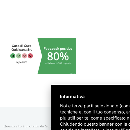
Informativa
Noi e terze parti selezionate (com
tecniche e, con il tuo consenso, a
più utili per te, come specificato n
Chiudendo questo banner con la cro
Questo sito è protetto da Google reCAPTCHA v3,
Privacy Policy
e
Terms of Serv