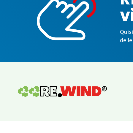
v
Quisi
delle