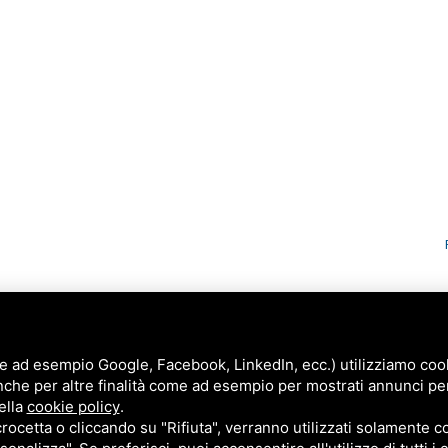
e ad esempio Google, Facebook, LinkedIn, ecc.) utilizziamo cooki
nche per altre finalità come ad esempio per mostrati annunci pe
ella
cookie policy
.
cetta o cliccando su "Rifiuta", verranno utilizzati solamente co
ice
di Google .