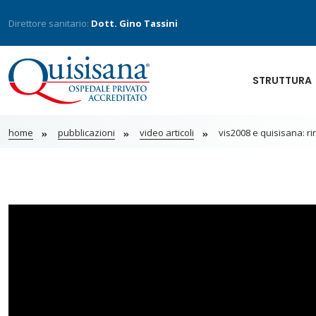
Direttore sanitario:
Dott. Gino Tassini
STRUTTURA
home
pubblicazioni
video articoli
vis2008 e quisisana: ri