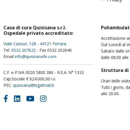
Casa di cura Quisisana s.r.l.
Poliambulat
Ospedale privato accreditato:
Accettazione a
Viale Cavour, 128 - 44121 Ferrara
Dal Lunedì al Ve
Tel.
0532 207622
- Fax 0532 202646
Sabato dalle or
Email
info@quisisanafe.com
dalle 08.00 alle
Struttura di
C.F. e P.IVA 0020 5800 386 - R.E.A. N° 1332
Cap.Sociale € 624.000,00 i.v.
Orari delle visit
PEC:
quisisana@legalmail.it
Tutti i giorni, d
alle 20.00.