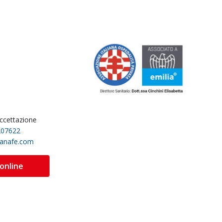
accettazione
207622
sanafe.com
 online