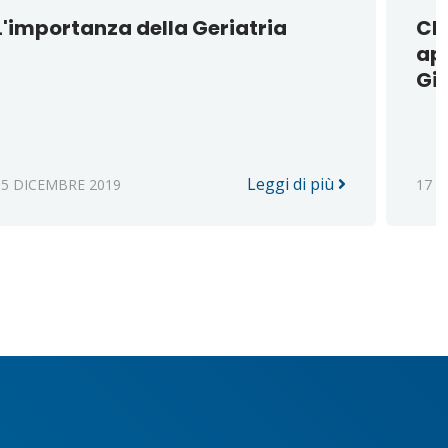
L'importanza della Geriatria
Chi
app
Gia
Leggi di più
05 DICEMBRE 2019
17 A