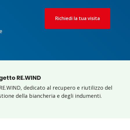
Richiedi la tua visita
e
ogetto RE.WIND
RE.WIND, dedicato al recupero e riutilizzo del
estione della biancheria e degli indumenti.