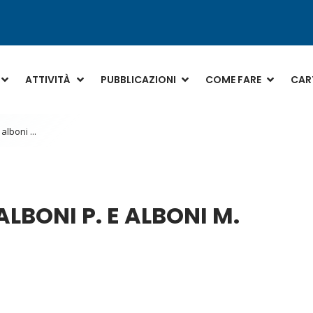
ATTIVITÀ
PUBBLICAZIONI
COME FARE
CART
alboni ...
LBONI P. E ALBONI M.