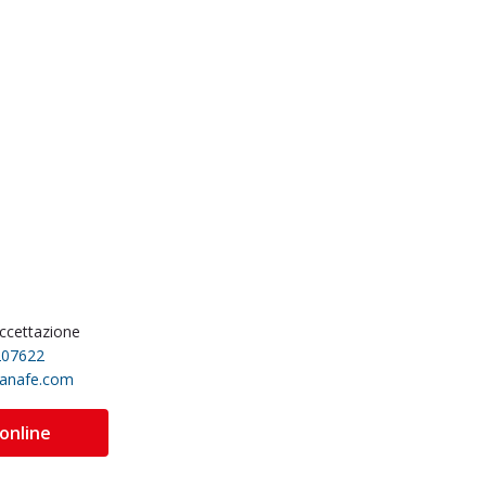
accettazione
207622
sanafe.com
 online