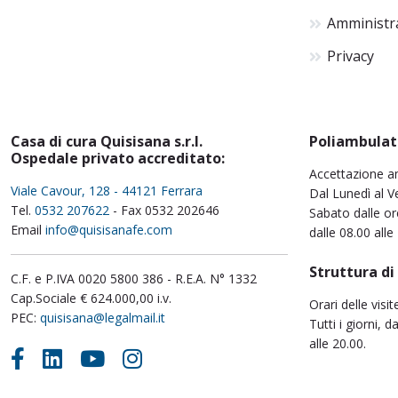
Amministr
Privacy
Casa di cura Quisisana s.r.l.
Poliambulat
Ospedale privato accreditato:
Accettazione a
Viale Cavour, 128 - 44121 Ferrara
Dal Lunedì al Ve
Tel.
0532 207622
- Fax 0532 202646
Sabato dalle or
Email
info@quisisanafe.com
dalle 08.00 alle
Struttura di
C.F. e P.IVA 0020 5800 386 - R.E.A. N° 1332
Cap.Sociale € 624.000,00 i.v.
Orari delle visit
PEC:
quisisana@legalmail.it
Tutti i giorni, d
alle 20.00.