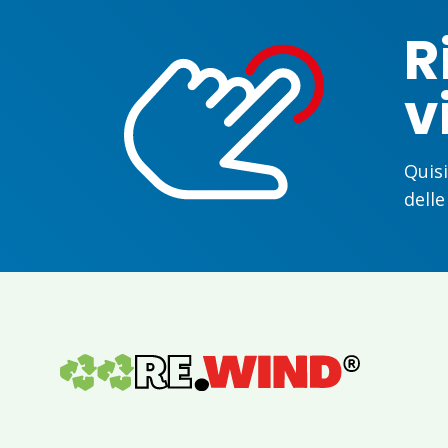
R
v
Quisi
delle