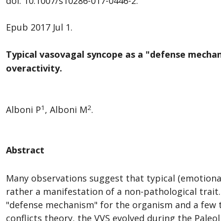
doi: 10.1007/s10286-017-0446-2.
Epub 2017 Jul 1.
Typical vasovagal syncope as a "defense mechan
overactivity.
1
2
Alboni P
, Alboni M
.
Abstract
Many observations suggest that typical (emotional 
rather a manifestation of a non-pathological trai
"defense mechanism" for the organism and a few 
conflicts theory, the VVS evolved during the Paleol