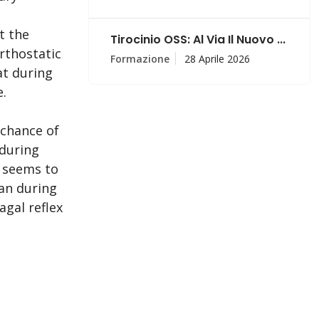
t the
Tirocinio OSS: Al Via Il Nuovo ...
rthostatic
Formazione
28 Aprile 2026
at during
e.
 chance of
 during
x seems to
an during
agal reflex