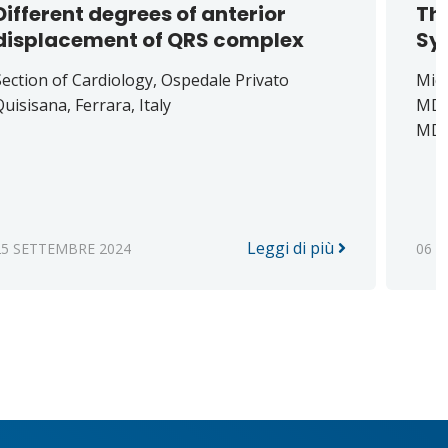
Different degrees of anterior
The
displacement of QRS complex
Sy
Section of Cardiology, Ospedale Privato
Mich
uisisana, Ferrara, Italy
MD,
MD, 
Leggi di più
25 SETTEMBRE 2024
06 