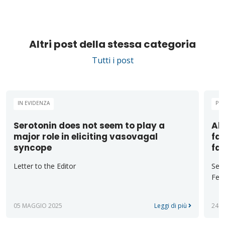
Altri post della stessa categoria
Tutti i post
IN EVIDENZA
PUB
Serotonin does not seem to play a
Alt
major role in eliciting vasovagal
fas
syncope
fa
Letter to the Editor
Sect
Ferr
05 MAGGIO 2025
Leggi di più
24 