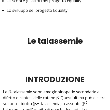
Gli scopi e gli attori del progetto Equality
Lo sviluppo del progetto Equality
Le talassemie
INTRODUZIONE
Le β-talassemie sono emoglobinopatie secondarie a
difetto di sintesi delle catene β. Quest’ultima può essere
0
soltanto ridotta (β+-talassemia) o assente (β
-
talassemia); nell’ambito di queste due entità si