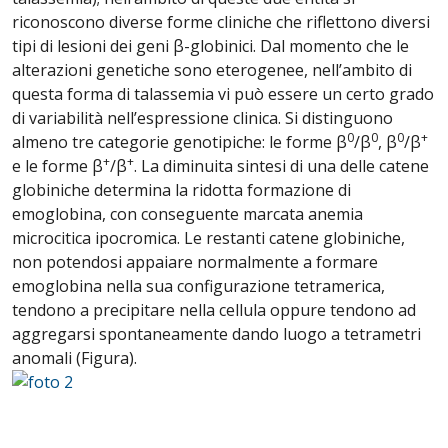
riconoscono diverse forme cliniche che riflettono diversi
tipi di lesioni dei geni β-globinici. Dal momento che le
alterazioni genetiche sono eterogenee, nell’ambito di
questa forma di talassemia vi può essere un certo grado
di variabilità nell’espressione clinica. Si distinguono
0
0
0
+
almeno tre categorie genotipiche: le forme β
/β
, β
/β
+
+
e le forme β
/β
. La diminuita sintesi di una delle catene
globiniche determina la ridotta formazione di
emoglobina, con conseguente marcata anemia
microcitica ipocromica. Le restanti catene globiniche,
non potendosi appaiare normalmente a formare
emoglobina nella sua configurazione tetramerica,
tendono a precipitare nella cellula oppure tendono ad
aggregarsi spontaneamente dando luogo a tetrametri
anomali (Figura).