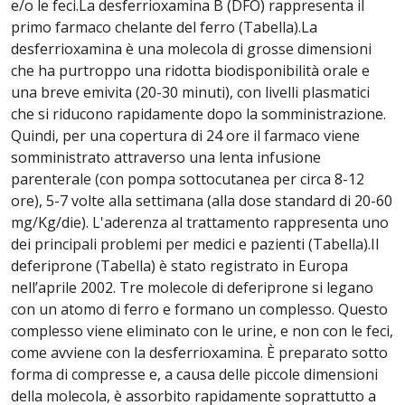
e/o le feci.La desferrioxamina B (DFO) rappresenta il
primo farmaco chelante del ferro (Tabella).La
desferrioxamina è una molecola di grosse dimensioni
che ha purtroppo una ridotta biodisponibilità orale e
una breve emivita (20-30 minuti), con livelli plasmatici
che si riducono rapidamente dopo la somministrazione.
Quindi, per una copertura di 24 ore il farmaco viene
somministrato attraverso una lenta infusione
parenterale (con pompa sottocutanea per circa 8-12
ore), 5-7 volte alla settimana (alla dose standard di 20-60
mg/Kg/die). L'aderenza al trattamento rappresenta uno
dei principali problemi per medici e pazienti (Tabella).Il
deferiprone (Tabella) è stato registrato in Europa
nellʼaprile 2002. Tre molecole di deferiprone si legano
con un atomo di ferro e formano un complesso. Questo
complesso viene eliminato con le urine, e non con le feci,
come avviene con la desferrioxamina. È preparato sotto
forma di compresse e, a causa delle piccole dimensioni
della molecola, è assorbito rapidamente soprattutto a