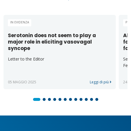
IN EVIDENZA
PUB
Serotonin does not seem to play a
Alt
major role in eliciting vasovagal
fas
syncope
fa
Letter to the Editor
Sect
Ferr
05 MAGGIO 2025
Leggi di più
24 