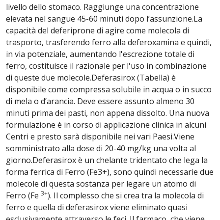
livello dello stomaco. Raggiunge una concentrazione
elevata nel sangue 45-60 minuti dopo lʼassunzione.La
capacità del deferiprone di agire come molecola di
trasporto, trasferendo ferro alla deferoxamina e quindi,
in via potenziale, aumentando l'escrezione totale di
ferro, costituisce il razionale per l'uso in combinazione
di queste due molecole.Deferasirox (Tabella) è
disponibile come compressa solubile in acqua o in succo
di mela o dʼarancia. Deve essere assunto almeno 30
minuti prima dei pasti, non appena dissolto. Una nuova
formulazione è in corso di applicazione clinica in alcuni
Centri e presto sarà disponibile nei vari Paesi.Viene
somministrato alla dose di 20-40 mg/kg una volta al
giorno.Deferasirox è un chelante tridentato che lega la
forma ferrica di Ferro (Fe3+), sono quindi necessarie due
molecole di questa sostanza per legare un atomo di
3+
Ferro (Fe
). Il complesso che si crea tra la molecola di
ferro e quella di deferasirox viene eliminato quasi
esclusivamente attraverso le feci. Il farmaco, che viene