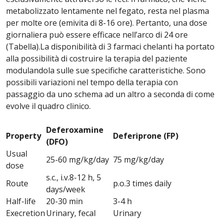
metabolizzato lentamente nel fegato, resta nel plasma
per molte ore (emivita di 8-16 ore). Pertanto, una dose
giornaliera può essere efficace nellʼarco di 24 ore
(Tabella).La disponibilità di 3 farmaci chelanti ha portato
alla possibilità di costruire la terapia del paziente
modulandola sulle sue specifiche caratteristiche. Sono
possibili variazioni nel tempo della terapia con
passaggio da uno schema ad un altro a seconda di come
evolve il quadro clinico.
Deferoxamine
Property
Deferiprone (FP)
(DFO)
Usual
25-60 mg/kg/day
75 mg/kg/day
dose
s.c., i.v.8-12 h, 5
Route
p.o.3 times daily
days/week
Half-life
20-30 min
3-4 h
Execretion
Urinary, fecal
Urinary