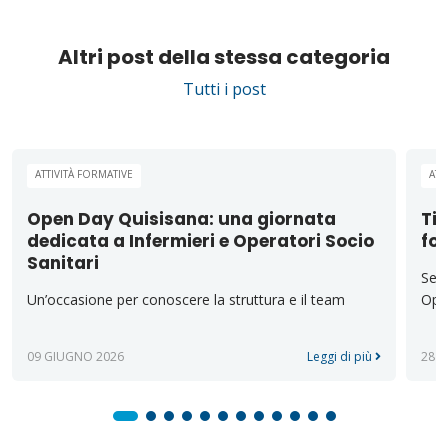
Altri post della stessa categoria
Tutti i post
ATTIVITÀ FORMATIVE
ATT
Open Day Quisisana: una giornata
Tir
dedicata a Infermieri e Operatori Socio
fo
Sanitari
Sei 
Un’occasione per conoscere la struttura e il team
Oper
09 GIUGNO 2026
Leggi di più
28 A