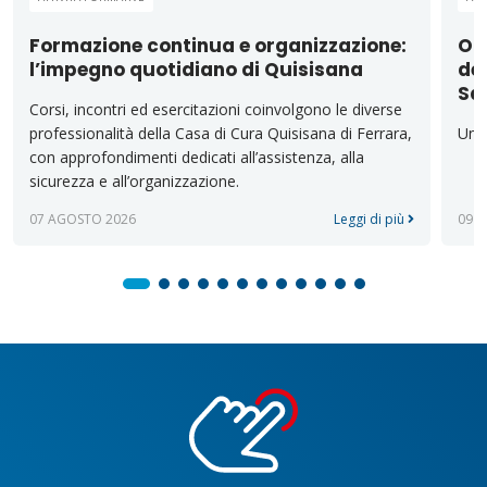
Formazione continua e organizzazione:
Op
l’impegno quotidiano di Quisisana
ded
San
Corsi, incontri ed esercitazioni coinvolgono le diverse
professionalità della Casa di Cura Quisisana di Ferrara,
Un’o
con approfondimenti dedicati all’assistenza, alla
sicurezza e all’organizzazione.
07 AGOSTO 2026
Leggi di più
09 