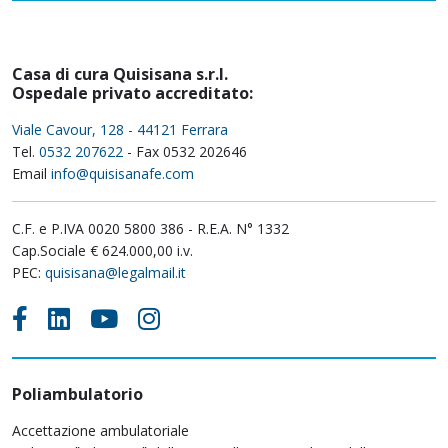
Casa di cura Quisisana s.r.l.
Ospedale privato accreditato:
Viale Cavour, 128 - 44121 Ferrara
Tel.
0532 207622
- Fax 0532 202646
Email
info@quisisanafe.com
C.F. e P.IVA 0020 5800 386 - R.E.A. N° 1332
Cap.Sociale € 624.000,00 i.v.
PEC:
quisisana@legalmail.it
Poliambulatorio
Accettazione ambulatoriale