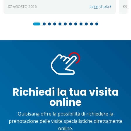
07 AGOSTO 2026
Leggi di più
09 
Richiedi la tua visita
online
Quisisana offre la possibilità di richiedere la
prenotazione delle visite specialistiche direttamente
online.