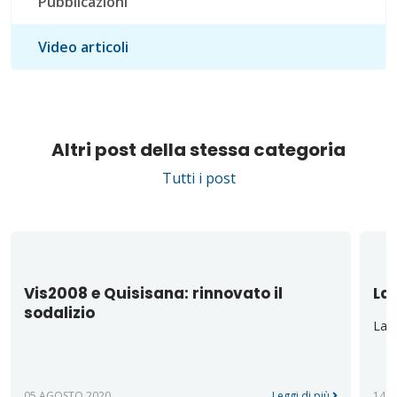
Pubblicazioni
Video articoli
Altri post della stessa categoria
Tutti i post
Vis2008 e Quisisana: rinnovato il
La 
sodalizio
La d
05 AGOSTO 2020
Leggi di più
14 