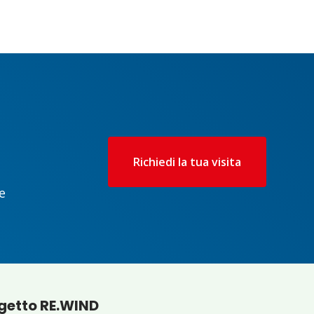
Richiedi la tua visita
e
ogetto RE.WIND