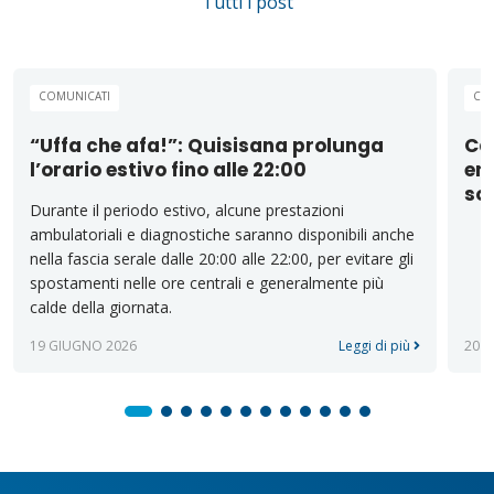
Tutti i post
COMUNICATI
CO
“Uffa che afa!”: Quisisana prolunga
Cas
l’orario estivo fino alle 22:00
emi
sos
Durante il periodo estivo, alcune prestazioni
ambulatoriali e diagnostiche saranno disponibili anche
nella fascia serale dalle 20:00 alle 22:00, per evitare gli
spostamenti nelle ore centrali e generalmente più
calde della giornata.
19 GIUGNO 2026
Leggi di più
20 