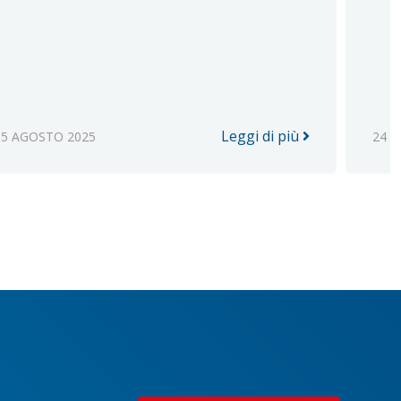
Leggi di più
05 AGOSTO 2025
24 L