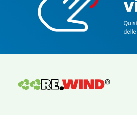
v
Quisi
delle