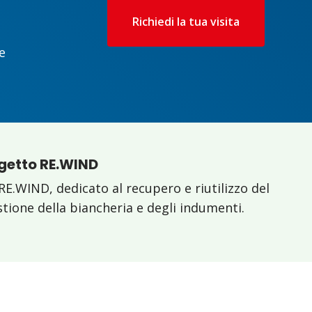
Richiedi la tua visita
e
ogetto RE.WIND
RE.WIND, dedicato al recupero e riutilizzo del
estione della biancheria e degli indumenti.