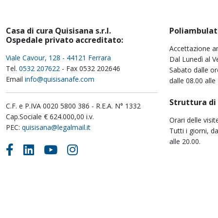
Casa di cura Quisisana s.r.l.
Poliambulat
Ospedale privato accreditato:
Accettazione a
Viale Cavour, 128 - 44121 Ferrara
Dal Lunedì al Ve
Tel.
0532 207622
- Fax 0532 202646
Sabato dalle or
Email
info@quisisanafe.com
dalle 08.00 alle
Struttura di
C.F. e P.IVA 0020 5800 386 - R.E.A. N° 1332
Cap.Sociale € 624.000,00 i.v.
Orari delle visit
PEC:
quisisana@legalmail.it
Tutti i giorni, d
alle 20.00.