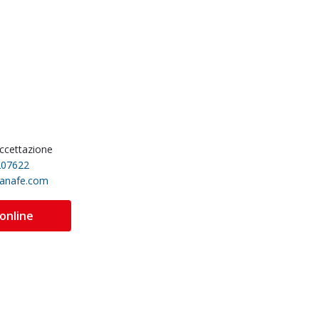
accettazione
207622
sanafe.com
 online