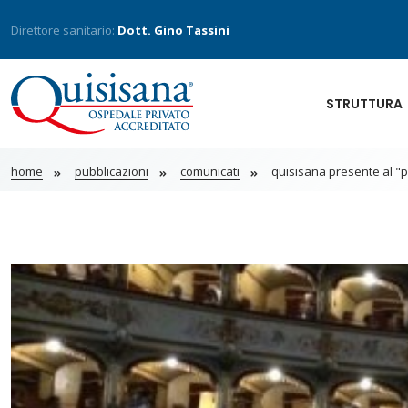
Direttore sanitario:
Dott. Gino Tassini
STRUTTURA
home
pubblicazioni
comunicati
quisisana presente al "pr