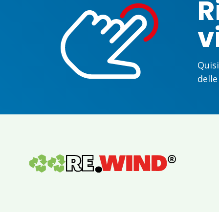
R
v
Quisi
delle