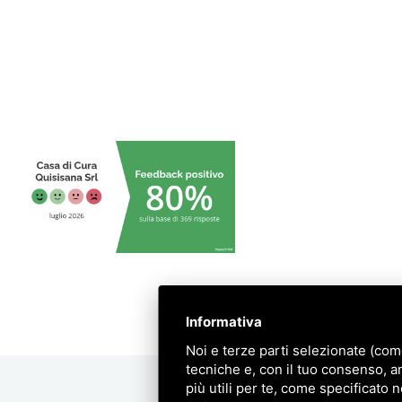
Informativa
Noi e terze parti selezionate (com
tecniche e, con il tuo consenso, a
più utili per te, come specificato n