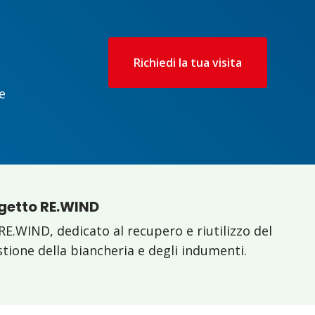
Richiedi la tua visita
e
ogetto RE.WIND
RE.WIND, dedicato al recupero e riutilizzo del
estione della biancheria e degli indumenti.