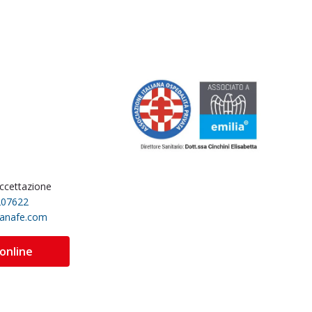
accettazione
207622
sanafe.com
 online