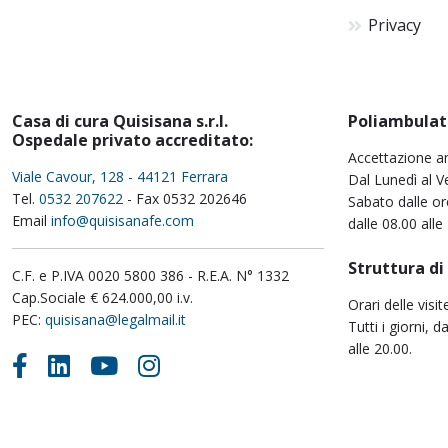
Privacy
Casa di cura Quisisana s.r.l.
Poliambulat
Ospedale privato accreditato:
Accettazione a
Viale Cavour, 128 - 44121 Ferrara
Dal Lunedì al Ve
Tel.
0532 207622
- Fax 0532 202646
Sabato dalle or
Email
info@quisisanafe.com
dalle 08.00 alle
Struttura di
C.F. e P.IVA 0020 5800 386 - R.E.A. N° 1332
Cap.Sociale € 624.000,00 i.v.
Orari delle visit
PEC:
quisisana@legalmail.it
Tutti i giorni, d
alle 20.00.