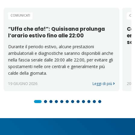
COMUNICATI
CO
“Uffa che afa!”: Quisisana prolunga
Cas
l’orario estivo fino alle 22:00
emi
sos
Durante il periodo estivo, alcune prestazioni
ambulatoriali e diagnostiche saranno disponibili anche
nella fascia serale dalle 20:00 alle 22:00, per evitare gli
spostamenti nelle ore centrali e generalmente più
calde della giornata.
19 GIUGNO 2026
Leggi di più
20 