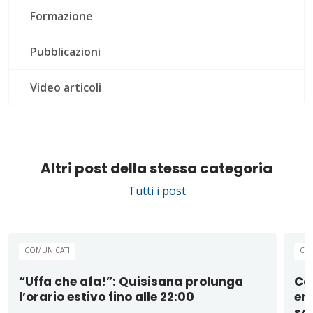
Formazione
Pubblicazioni
Video articoli
Altri post della stessa categoria
Tutti i post
COMUNICATI
CO
“Uffa che afa!”: Quisisana prolunga
Cas
l’orario estivo fino alle 22:00
emi
sos