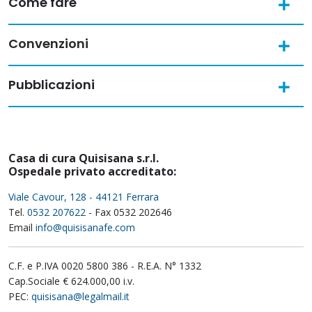
Come fare
Convenzioni
Pubblicazioni
Casa di cura Quisisana s.r.l.
Ospedale privato accreditato:
Viale Cavour, 128 - 44121 Ferrara
Tel.
0532 207622
- Fax 0532 202646
Email
info@quisisanafe.com
C.F. e P.IVA 0020 5800 386 - R.E.A. N° 1332
Cap.Sociale € 624.000,00 i.v.
PEC:
quisisana@legalmail.it