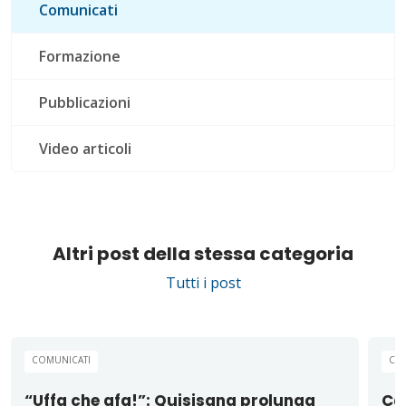
Comunicati
Formazione
Pubblicazioni
Video articoli
Altri post della stessa categoria
Tutti i post
COMUNICATI
CO
“Uffa che afa!”: Quisisana prolunga
Cas