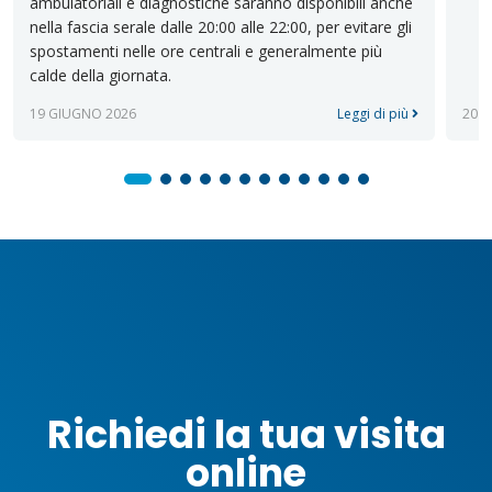
ambulatoriali e diagnostiche saranno disponibili anche
nella fascia serale dalle 20:00 alle 22:00, per evitare gli
spostamenti nelle ore centrali e generalmente più
calde della giornata.
19 GIUGNO 2026
Leggi di più
20 
Richiedi la tua visita
online