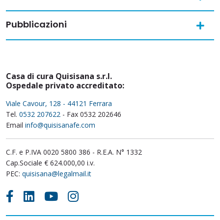
Pubblicazioni
Casa di cura Quisisana s.r.l.
Ospedale privato accreditato:
Viale Cavour, 128 - 44121 Ferrara
Tel.
0532 207622
- Fax 0532 202646
Email
info@quisisanafe.com
C.F. e P.IVA 0020 5800 386 - R.E.A. N° 1332
Cap.Sociale € 624.000,00 i.v.
PEC:
quisisana@legalmail.it