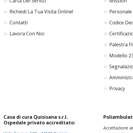
Carta Dei Servizi
Mission
Richiedi La Tua Visita Online!
Personale
Contatti
Codice De
Lavora Con Noi
Certificazi
Palestra F
Modello 2
Segnalazio
Amministr
Privacy
Casa di cura Quisisana s.r.l.
Poliambulat
Ospedale privato accreditato:
Accettazione a