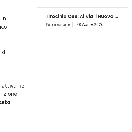
Tirocinio OSS: Al Via Il Nuovo ...
 in
Formazione
28 Aprile 2026
ico
 di
 attiva nel
enzione
zato
.