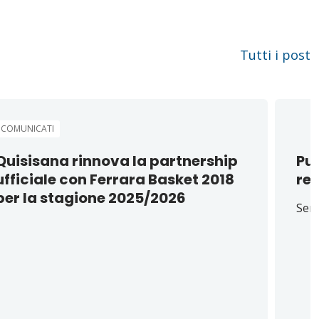
Tutti i post
COMUNICATI
Quisisana rinnova la partnership
Pu
ufficiale con Ferrara Basket 2018
re
per la stagione 2025/2026
Sent