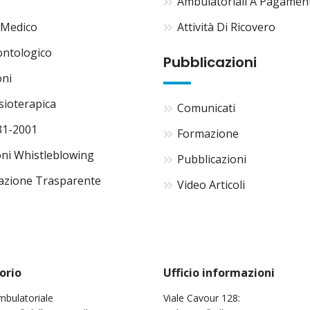
Ambulatoriali A Pagamen
 Medico
Attività Di Ricovero
ontologico
Pubblicazioni
oni
isioterapica
Comunicati
31-2001
Formazione
ni Whistleblowing
Pubblicazioni
azione Trasparente
Video Articoli
orio
Ufficio informazioni
mbulatoriale
Viale Cavour 128: